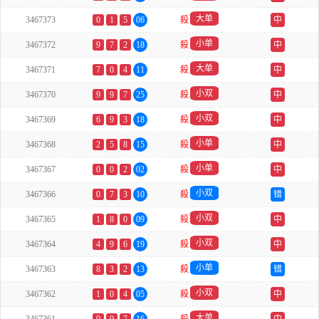
大单
3467373
0
1
5
06
殺
中
小单
3467372
9
7
2
18
殺
中
大单
3467371
7
0
4
11
殺
中
小双
3467370
9
9
7
25
殺
中
小双
3467369
6
9
3
18
殺
中
小单
3467368
2
5
8
15
殺
中
小单
3467367
0
0
2
02
殺
中
小双
3467366
0
7
3
10
殺
错
小双
3467365
1
8
0
09
殺
中
小双
3467364
4
9
6
19
殺
中
小单
3467363
8
3
2
13
殺
错
小双
3467362
1
0
4
05
殺
中
大单