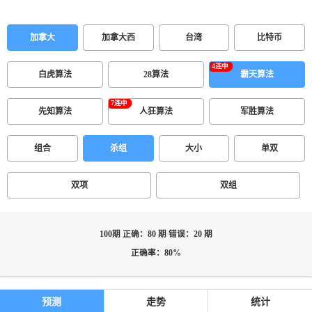
加拿大
加拿大西
台湾
比特币
白虎算法
28算法
霸天算法
先知算法
人狂算法
军胜算法
组合
杀组
大小
单双
双项
双组
100期 正确：80 期 错误：20 期
正确率：80%
预测
走势
统计