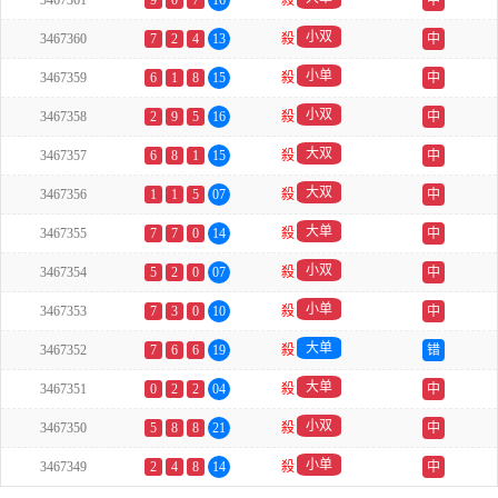
3467361
9
0
7
16
殺
中
小双
3467360
7
2
4
13
殺
中
小单
3467359
6
1
8
15
殺
中
小双
3467358
2
9
5
16
殺
中
大双
3467357
6
8
1
15
殺
中
大双
3467356
1
1
5
07
殺
中
大单
3467355
7
7
0
14
殺
中
小双
3467354
5
2
0
07
殺
中
小单
3467353
7
3
0
10
殺
中
大单
3467352
7
6
6
19
殺
错
大单
3467351
0
2
2
04
殺
中
小双
3467350
5
8
8
21
殺
中
小单
3467349
2
4
8
14
殺
中