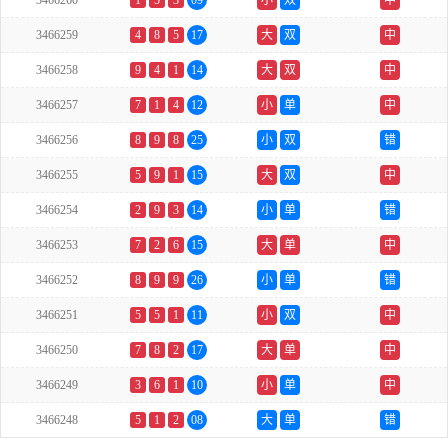
3466260
1
5
3
09
小
双
中
3466259
4
8
5
17
大
双
中
3466258
9
4
1
14
大
双
中
3466257
7
1
4
12
小
单
中
3466256
8
9
8
25
小
双
错
3466255
5
9
1
15
大
双
中
3466254
2
9
3
14
小
单
错
3466253
7
2
6
15
大
单
中
3466252
8
9
9
26
小
单
错
3466251
5
5
1
11
小
双
中
3466250
7
8
2
17
大
单
中
3466249
3
6
1
10
小
单
中
3466248
5
1
2
08
大
单
错