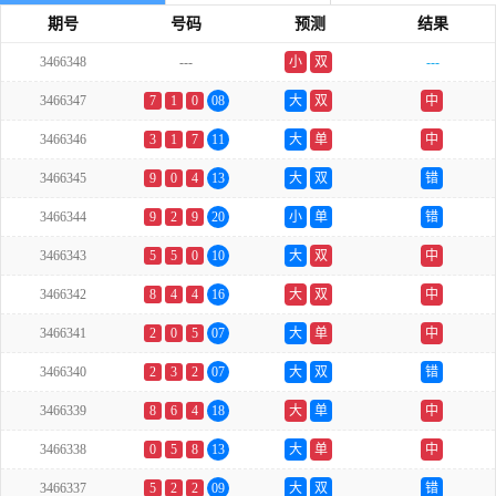
期号
号码
预测
结果
3466348
---
小
双
---
3466347
7
1
0
08
大
双
中
3466346
3
1
7
11
大
单
中
3466345
9
0
4
13
大
双
错
3466344
9
2
9
20
小
单
错
3466343
5
5
0
10
大
双
中
3466342
8
4
4
16
大
双
中
3466341
2
0
5
07
大
单
中
3466340
2
3
2
07
大
双
错
3466339
8
6
4
18
大
单
中
3466338
0
5
8
13
大
单
中
3466337
5
2
2
09
大
双
错