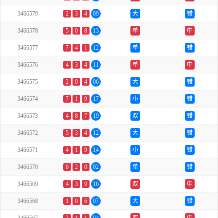
3466579
2
3
4
09
大
错
3466578
5
0
8
13
单
中
3466577
7
4
1
12
单
错
3466576
4
3
4
11
单
中
3466575
2
0
4
06
大
错
3466574
7
1
9
17
小
错
3466573
4
8
7
19
双
错
3466572
5
3
4
12
大
错
3466571
4
1
9
14
小
错
3466570
0
2
0
02
单
错
3466569
4
3
9
16
双
中
3466568
1
0
6
07
大
错