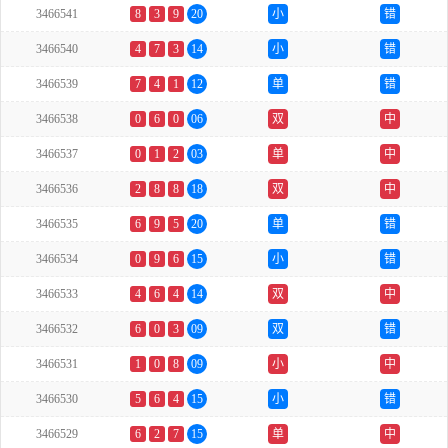
3466541
8
3
9
20
小
错
3466540
4
7
3
14
小
错
3466539
7
4
1
12
单
错
3466538
0
6
0
06
双
中
3466537
0
1
2
03
单
中
3466536
2
8
8
18
双
中
3466535
6
9
5
20
单
错
3466534
0
9
6
15
小
错
3466533
4
6
4
14
双
中
3466532
6
0
3
09
双
错
3466531
1
0
8
09
小
中
3466530
5
6
4
15
小
错
3466529
6
2
7
15
单
中