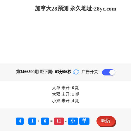
加拿大28预测 永久地址:28yc.com
第
3466590
期 距下期:
03
分
06
秒
广告开关：
大单
未开:
6
期
大双
未开:
1
期
小双
未开:
4
期
4
1
6
11
小
单
咪牌
+
+
=
-