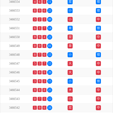
3466554
4
6
1
11
双
错
3466553
8
9
6
23
小
错
3466552
5
2
2
09
小
中
3466551
6
1
7
14
单
错
3466550
9
9
4
22
双
中
3466549
0
0
1
01
单
中
3466548
8
7
0
15
小
错
3466547
5
3
7
15
大
中
3466546
3
8
9
20
大
中
3466545
3
9
3
15
小
错
3466544
9
8
8
25
大
中
3466543
0
7
5
12
小
中
3466542
1
9
6
16
双
中