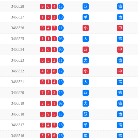
3466528
9
0
4
13
双
错
3466527
1
7
2
10
单
错
3466526
0
4
7
11
小
中
3466525
1
1
1
03
大
错
3466524
2
0
4
06
双
中
3466523
6
3
2
11
大
错
3466522
4
0
8
12
小
中
3466521
8
1
4
13
大
错
3466520
7
5
3
15
双
错
3466519
2
5
1
08
大
错
3466518
3
9
5
17
双
错
3466517
7
4
5
16
单
错
3466516
5
5
6
16
单
错