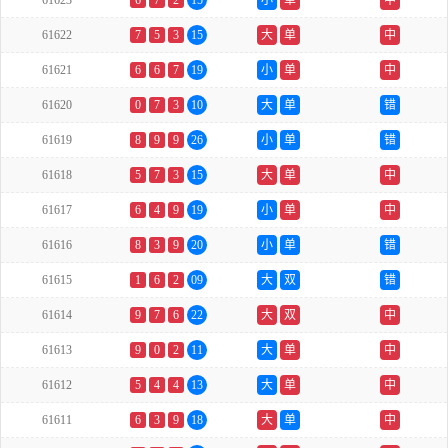
61623
6
7
2
15
小
单
中
61622
7
5
3
15
大
单
中
61621
6
6
7
19
小
单
中
61620
0
7
3
10
大
单
错
61619
8
9
9
26
小
单
错
61618
5
7
3
15
大
单
中
61617
6
4
9
19
小
单
中
61616
8
3
9
20
小
单
错
61615
1
6
2
09
大
双
错
61614
9
7
6
22
大
双
中
61613
9
0
2
11
大
单
中
61612
5
4
4
13
大
单
中
61611
6
3
9
18
大
单
中