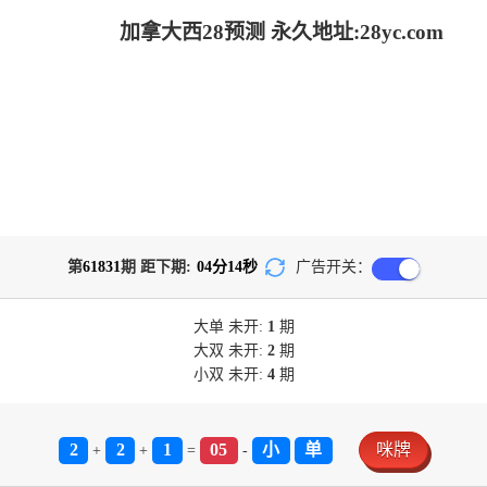
加拿大西28预测 永久地址:28yc.com
第
61831
期 距下期:
04
分
14
秒
广告开关：
大单
未开:
1
期
大双
未开:
2
期
小双
未开:
4
期
2
2
1
05
小
单
咪牌
+
+
=
-