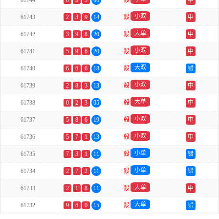
61744
0
3
5
08
殺
中
小双
61743
2
3
9
14
殺
中
大单
61742
3
9
8
20
殺
中
小双
61741
5
9
6
20
殺
中
大双
61740
6
6
6
18
殺
错
小双
61739
2
8
3
13
殺
中
大单
61738
0
2
3
05
殺
中
小双
61737
5
8
6
19
殺
中
小双
61736
5
7
1
13
殺
中
小单
61735
7
3
1
11
殺
错
小单
61734
2
7
2
11
殺
错
大单
61733
2
1
8
11
殺
中
大单
61732
9
6
0
15
殺
错