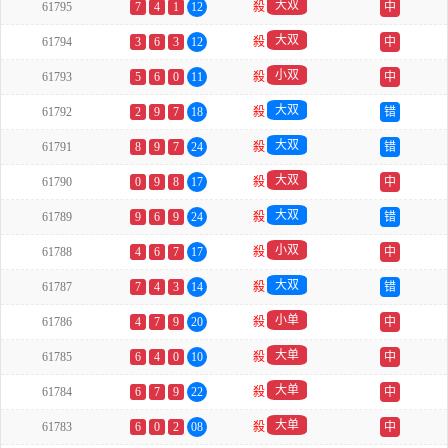
大双
61795
7
4
1
12
殺
中
大双
61794
3
6
3
12
殺
中
小双
61793
5
6
0
11
殺
中
大双
61792
2
9
7
18
殺
错
大双
61791
8
9
7
24
殺
错
大双
61790
0
9
8
17
殺
中
大双
61789
9
6
9
24
殺
错
小双
61788
4
6
7
17
殺
中
大双
61787
7
4
3
14
殺
错
小单
61786
4
7
9
20
殺
中
大单
61785
6
4
0
10
殺
中
大单
61784
6
7
9
22
殺
中
大单
61783
6
0
2
08
殺
中