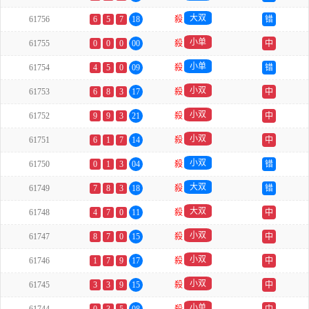
大双
61756
6
5
7
18
殺
错
小单
61755
0
0
0
00
殺
中
小单
61754
4
5
0
09
殺
错
小双
61753
6
8
3
17
殺
中
小双
61752
9
9
3
21
殺
中
小双
61751
6
1
7
14
殺
中
小双
61750
0
1
3
04
殺
错
大双
61749
7
8
3
18
殺
错
大双
61748
4
7
0
11
殺
中
小双
61747
8
7
0
15
殺
中
小双
61746
1
7
9
17
殺
中
小双
61745
3
3
9
15
殺
中
小单