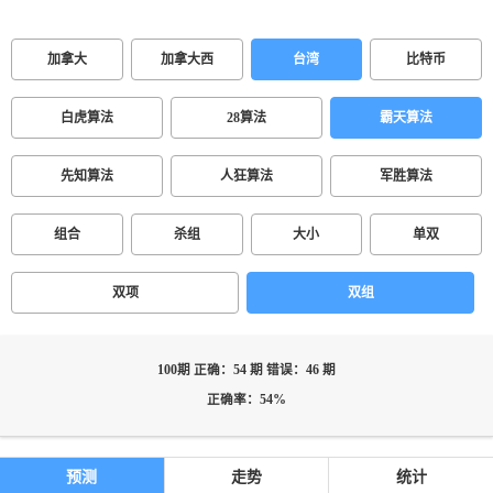
加拿大
加拿大西
台湾
比特币
白虎算法
28算法
霸天算法
先知算法
人狂算法
军胜算法
组合
杀组
大小
单双
双项
双组
100期 正确：54 期 错误：46 期
正确率：54%
预测
走势
统计