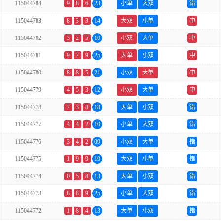
115044784
9
8
6
23
小单
大双
错
115044783
8
3
3
14
大双
小单
中
115044782
3
2
5
10
小双
大单
中
115044781
9
7
9
25
大单
小双
中
115044780
8
8
5
21
小双
大单
中
115044779
4
5
3
12
小双
大单
中
115044778
7
3
8
18
大单
小双
错
115044777
4
4
2
10
小单
大双
错
115044776
3
4
2
09
小双
大单
错
115044775
1
9
9
19
大双
小单
错
115044774
0
5
8
13
大单
小双
错
115044773
8
8
9
25
小单
大双
错
115044772
1
8
4
13
大单
小双
错