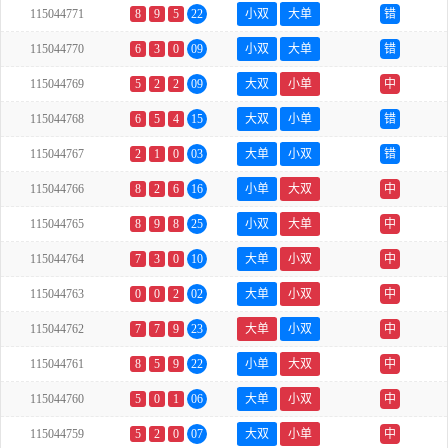
115044771
8
9
5
22
小双
大单
错
115044770
6
3
0
09
小双
大单
错
115044769
5
2
2
09
大双
小单
中
115044768
6
5
4
15
大双
小单
错
115044767
2
1
0
03
大单
小双
错
115044766
8
2
6
16
小单
大双
中
115044765
8
9
8
25
小双
大单
中
115044764
7
3
0
10
大单
小双
中
115044763
0
0
2
02
大单
小双
中
115044762
7
7
9
23
大单
小双
中
115044761
8
5
9
22
小单
大双
中
115044760
5
0
1
06
大单
小双
中
115044759
5
2
0
07
大双
小单
中