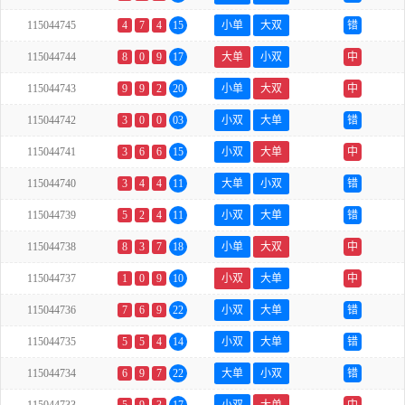
115044745
4
7
4
15
小单
大双
错
115044744
8
0
9
17
大单
小双
中
115044743
9
9
2
20
小单
大双
中
115044742
3
0
0
03
小双
大单
错
115044741
3
6
6
15
小双
大单
中
115044740
3
4
4
11
大单
小双
错
115044739
5
2
4
11
小双
大单
错
115044738
8
3
7
18
小单
大双
中
115044737
1
0
9
10
小双
大单
中
115044736
7
6
9
22
小双
大单
错
115044735
5
5
4
14
小双
大单
错
115044734
6
9
7
22
大单
小双
错