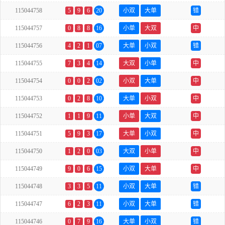
115044758
5
9
6
20
小双
大单
错
115044757
0
8
8
16
小单
大双
中
115044756
4
2
1
07
大单
小双
错
115044755
7
3
4
14
大双
小单
中
115044754
0
0
2
02
小双
大单
中
115044753
0
2
8
10
大单
小双
中
115044752
1
1
9
11
小单
大双
中
115044751
5
9
3
17
大单
小双
中
115044750
1
2
0
03
大双
小单
中
115044749
9
0
6
15
小双
大单
中
115044748
3
3
5
11
小双
大单
错
115044747
6
2
3
11
小双
大单
错
115044746
0
7
9
16
大单
小双
错