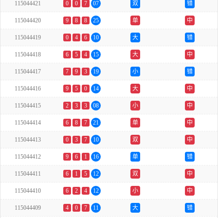
115044421
0
0
7
07
双
错
115044420
9
8
8
25
单
中
115044419
0
4
6
10
大
错
115044418
6
5
4
15
大
中
115044417
7
9
3
19
小
错
115044416
9
5
0
14
大
中
115044415
2
3
3
08
小
中
115044414
6
8
7
21
单
中
115044413
0
3
7
10
双
中
115044412
9
6
1
16
单
错
115044411
6
1
5
12
双
中
115044410
6
2
4
12
小
中
115044409
4
0
7
11
大
错