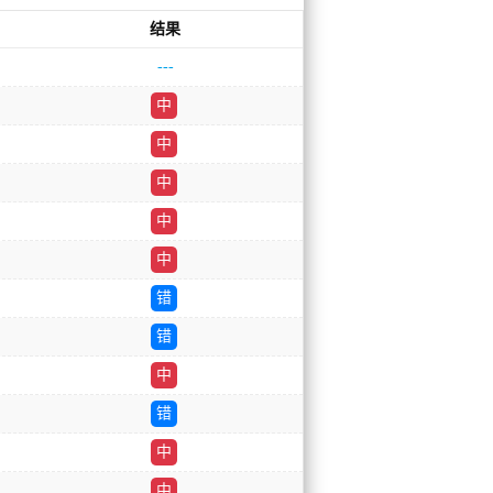
结果
---
中
中
中
中
中
错
错
中
错
中
中