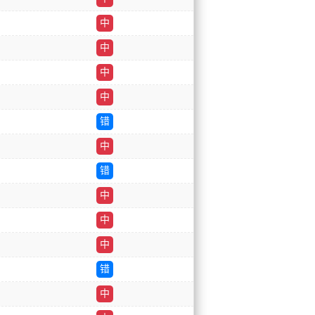
中
中
中
中
错
中
错
中
中
中
错
中