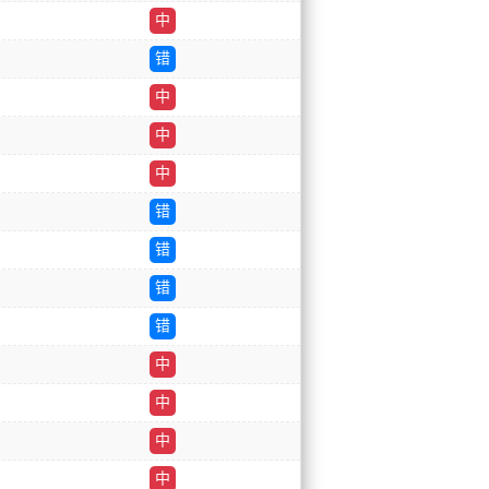
中
错
中
中
中
错
错
错
错
中
中
中
中