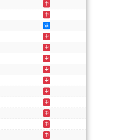
中
中
错
中
中
中
中
中
中
中
中
中
中