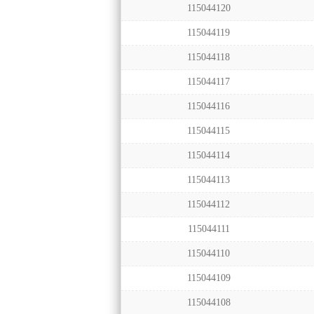
115044120
115044119
115044118
115044117
115044116
115044115
115044114
115044113
115044112
115044111
115044110
115044109
115044108