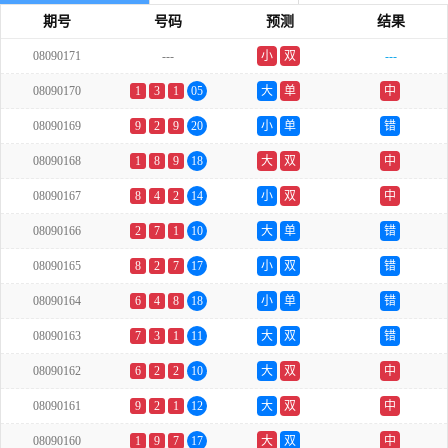
期号
号码
预测
结果
08090171
---
小
双
---
08090170
1
3
1
05
大
单
中
08090169
9
2
9
20
小
单
错
08090168
1
8
9
18
大
双
中
08090167
8
4
2
14
小
双
中
08090166
2
7
1
10
大
单
错
08090165
8
2
7
17
小
双
错
08090164
6
4
8
18
小
单
错
08090163
7
3
1
11
大
双
错
08090162
6
2
2
10
大
双
中
08090161
9
2
1
12
大
双
中
08090160
1
9
7
17
大
双
中