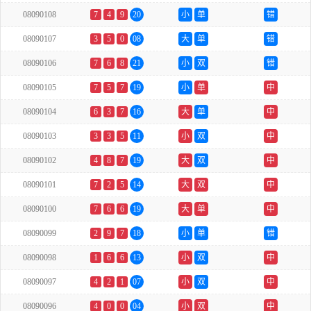
08090108
7
4
9
20
小
单
错
08090107
3
5
0
08
大
单
错
08090106
7
6
8
21
小
双
错
08090105
7
5
7
19
小
单
中
08090104
6
3
7
16
大
单
中
08090103
3
3
5
11
小
双
中
08090102
4
8
7
19
大
双
中
08090101
7
2
5
14
大
双
中
08090100
7
6
6
19
大
单
中
08090099
2
9
7
18
小
单
错
08090098
1
6
6
13
小
双
中
08090097
4
2
1
07
小
双
中
08090096
4
0
0
04
小
双
中