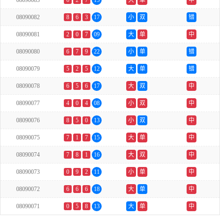
08090083
6
2
7
15
大
单
中
08090082
8
6
3
17
小
双
错
08090081
2
0
7
09
大
单
中
08090080
6
7
9
22
小
单
错
08090079
5
2
5
12
大
单
错
08090078
6
5
6
17
大
双
中
08090077
4
0
4
08
小
双
中
08090076
8
5
0
13
小
双
中
08090075
7
1
7
15
大
单
中
08090074
7
8
1
16
大
双
中
08090073
0
9
2
11
小
单
中
08090072
6
6
6
18
大
单
中
08090071
0
5
8
13
大
单
中