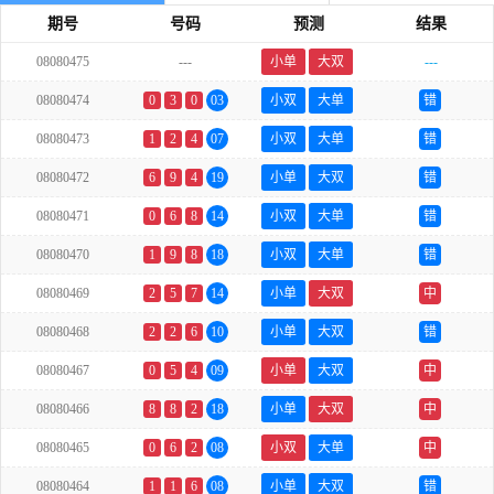
期号
号码
预测
结果
08080475
---
小单
大双
---
08080474
0
3
0
03
小双
大单
错
08080473
1
2
4
07
小双
大单
错
08080472
6
9
4
19
小单
大双
错
08080471
0
6
8
14
小双
大单
错
08080470
1
9
8
18
小双
大单
错
08080469
2
5
7
14
小单
大双
中
08080468
2
2
6
10
小单
大双
错
08080467
0
5
4
09
小单
大双
中
08080466
8
8
2
18
小单
大双
中
08080465
0
6
2
08
小双
大单
中
08080464
1
1
6
08
小单
大双
错