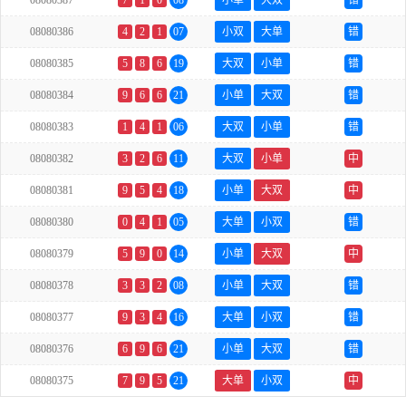
08080387
7
1
0
08
小单
大双
错
08080386
4
2
1
07
小双
大单
错
08080385
5
8
6
19
大双
小单
错
08080384
9
6
6
21
小单
大双
错
08080383
1
4
1
06
大双
小单
错
08080382
3
2
6
11
大双
小单
中
08080381
9
5
4
18
小单
大双
中
08080380
0
4
1
05
大单
小双
错
08080379
5
9
0
14
小单
大双
中
08080378
3
3
2
08
小单
大双
错
08080377
9
3
4
16
大单
小双
错
08080376
6
9
6
21
小单
大双
错
08080375
7
9
5
21
大单
小双
中